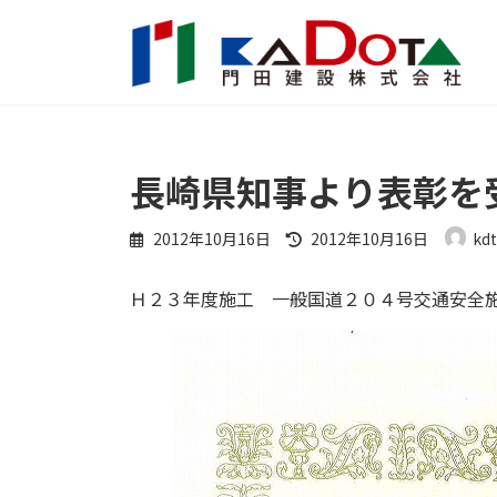
コ
ナ
ン
ビ
テ
ゲ
ン
ー
ツ
シ
へ
ョ
ス
ン
長崎県知事より表彰を
キ
に
ッ
移
最
2012年10月16日
2012年10月16日
kd
プ
動
終
更
Ｈ２３年度施工 一般国道２０４号交通安全
新
日
時
: