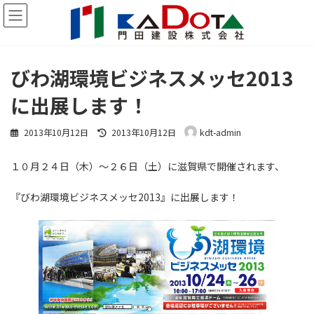
コ
ナ
ン
ビ
テ
ゲ
ン
ー
ツ
シ
びわ湖環境ビジネスメッセ2013
へ
ョ
ス
ン
に出展します！
キ
に
ッ
移
最
プ
動
2013年10月12日
2013年10月12日
kdt-admin
終
更
１０月２４日（木）～２６日（土）に滋賀県で開催されます、
新
日
時
『びわ湖環境ビジネスメッセ2013』に出展します！
: