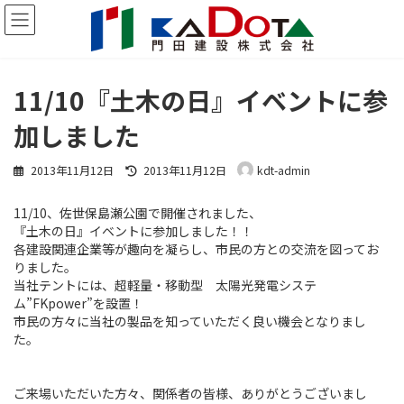
コ
ナ
ン
ビ
テ
ゲ
ン
ー
ツ
シ
11/10『土木の日』イベントに参
へ
ョ
ス
ン
加しました
キ
に
ッ
移
最
プ
動
2013年11月12日
2013年11月12日
kdt-admin
終
更
11/10、佐世保島瀬公園で開催されました、
新
『土木の日』イベントに参加しました！！
日
時
各建設関連企業等が趣向を凝らし、市民の方との交流を図ってお
:
りました。
当社テントには、超軽量・移動型 太陽光発電システ
ム”FKpower”を設置！
市民の方々に当社の製品を知っていただく良い機会となりまし
た。
ご来場いただいた方々、関係者の皆様、ありがとうございまし