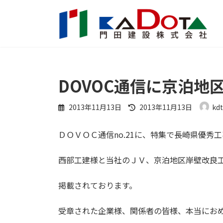
コ
ナ
ン
ビ
テ
ゲ
ン
ー
ツ
シ
へ
ョ
ス
ン
DOVOC通信に京泊
キ
に
ッ
移
最
2013年11月13日
2013年11月13日
kd
プ
動
終
更
ＤＯＶＯＣ通信no.21に、特集で長崎県優
新
日
時
西部工建様と当社のＪＶ、京泊地区岸壁改良
:
掲載されております。
受章された企業様、関係者の皆様、本当にお