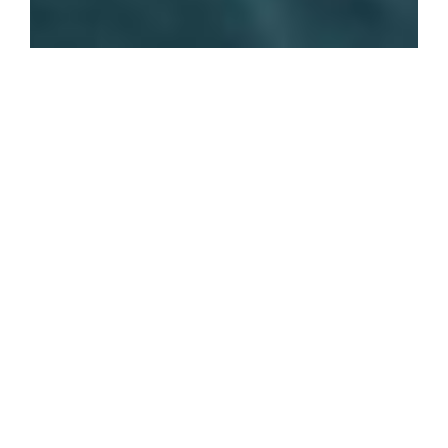
百年の礎を胸に、次の時代を築く
Shape the future with the foundation of one Century
小さなころ、未来はもっと身近で、手を伸ばせば届きそうな気がしていまし
た。
あの頃見つめていた海や空――
いつしか、そんな時間を少しだけ忘れてしまっているかもしれません。
私たちKADOTAは、海洋事業を出発点に、人と自然が共に生きる持続可能な未
来を描いてきました。
そして今、海洋事業にとどまらず、港湾・漁港工事、橋梁工事、道路工事、
一般土木工事、建築工事と、社会の基盤を支える多様な分野にチャレンジし
ています。